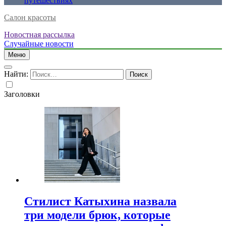
путешествиях
Салон красоты
Новостная рассылка
Случайные новости
Меню
Найти:
Заголовки
Стилист Катыхина назвала
три модели брюк, которые