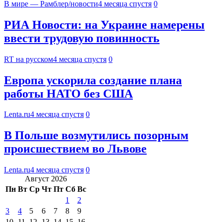
В мире — Рамблер/новости
4 месяца спустя
0
РИА Новости: на Украине намерены
ввести трудовую повинность
RT на русском
4 месяца спустя
0
Европа ускорила создание плана
работы НАТО без США
Lenta.ru
4 месяца спустя
0
В Польше возмутились позорным
происшествием во Львове
Lenta.ru
4 месяца спустя
0
Август 2026
Пн
Вт
Ср
Чт
Пт
Сб
Вс
1
2
3
4
5
6
7
8
9
10
11
12
13
14
15
16