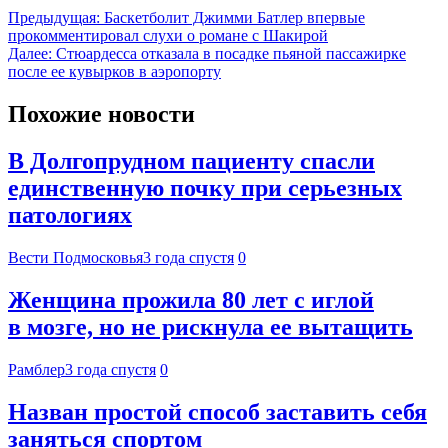
Предыдущая:
Баскетболит Джимми Батлер впервые
прокомментировал слухи о романе с Шакирой
Далее:
Стюардесса отказала в посадке пьяной пассажирке
после ее кувырков в аэропорту
Похожие новости
В Долгопрудном пациенту спасли
единственную почку при серьезных
патологиях
Вести Подмосковья
3 года спустя
0
Женщина прожила 80 лет с иглой
в мозге, но не рискнула ее вытащить
Рамблер
3 года спустя
0
Назван простой способ заставить себя
заняться спортом