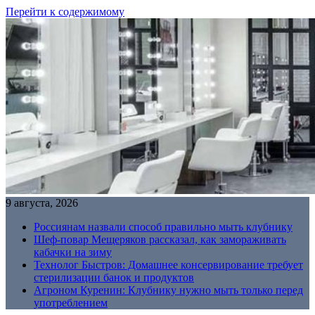
Перейти к содержимому
9 августа, 2026
Россиянам назвали способ правильно мыть клубнику
Шеф-повар Мещеряков рассказал, как замораживать
кабачки на зиму
Технолог Быстров: Домашнее консервирование требует
стерилизации банок и продуктов
Агроном Куренин: Клубнику нужно мыть только перед
употреблением