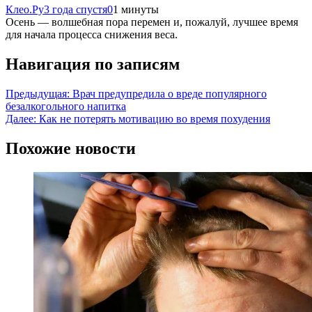
Клео.Ру
3 года спустя
0
1 минуты
Осень — волшебная пора перемен и, пожалуй, лучшее время
для начала процесса снижения веса.
Навигация по записям
Предыдущая:
Врач предупредила о вреде популярного
безалкогольного напитка
Далее:
Как не потерять мотивацию во время похудения
Похожие новости