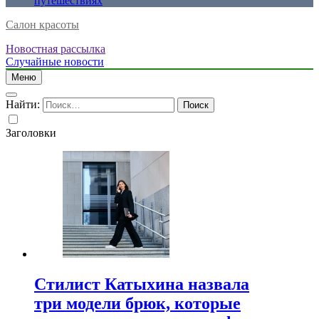
путешествиях
Салон красоты
Новостная рассылка
Случайные новости
Меню
Найти:
Заголовки
Стилист Катыхина назвала
три модели брюк, которые