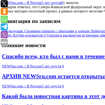
NEWSru.com :: В России
5 лет спустя
0
1 минуты
Кадыров отметил, что Северо-Кавказский федеральный округ на
района запущен пилотный проект, в рамках которого жителям Ч
Навигация по записям
Предыдущая:
Силовики пришли с обысками к членам Либертар
Далее:
Клубы-основатели Суперлиги выдвинули встречные об
Похожие новости
Спасибо всем, кто был с нами в течение
NEWSru.com :: В России
5 лет спустя
0
АРХИВ NEWSru.com остается открытым: 
NEWSru.com :: В России
5 лет спустя
0
Какой была новостная картина в этот де