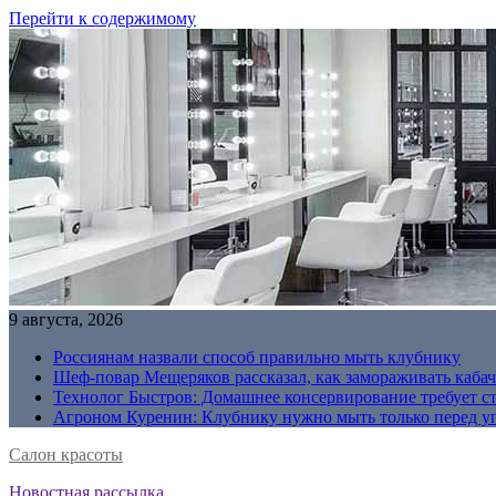
Перейти к содержимому
9 августа, 2026
Россиянам назвали способ правильно мыть клубнику
Шеф-повар Мещеряков рассказал, как замораживать кабач
Технолог Быстров: Домашнее консервирование требует с
Агроном Куренин: Клубнику нужно мыть только перед у
Салон красоты
Новостная рассылка