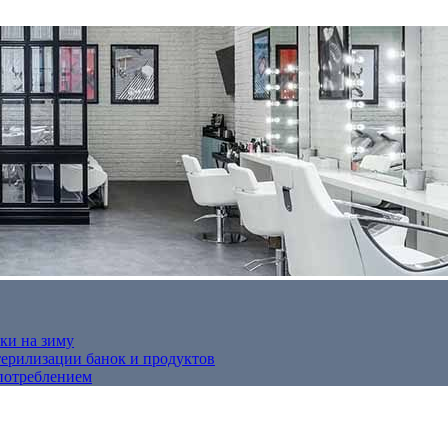
ки на зиму
терилизации банок и продуктов
потреблением