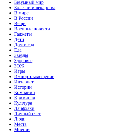
Безумный мир
Болезни и лекарства
В мире
В России
Вещи
Военные новости
Гаджеты
Дети
Дом и сад
Еда
Звёзды
Здоровье
ЗОЖ
Игры
Импортозамещение
Интернет
Истории
Компании
Криминал
Культура
Лайфхаки
Личный счет
Люди
Места
Мнения