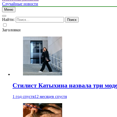
Случайные новости
Меню
Найти:
Заголовки
Стилист Катыхина назвала три моде
1 год спустя
12 месяцев спустя