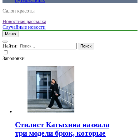
путешествиях
Салон красоты
Новостная рассылка
Случайные новости
Меню
Найти:
Заголовки
Стилист Катыхина назвала
три модели брюк, которые