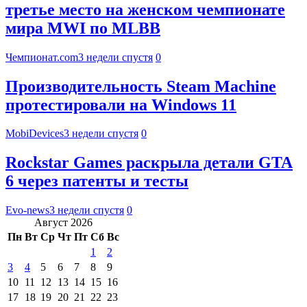
третье место на женском чемпионате
мира MWI по MLBB
Чемпионат.com
3 недели спустя
0
Производительность Steam Machine
протестировали на Windows 11
MobiDevices
3 недели спустя
0
Rockstar Games раскрыла детали GTA
6 через патенты и тесты
Evo-news
3 недели спустя
0
Август 2026
Пн
Вт
Ср
Чт
Пт
Сб
Вс
1
2
3
4
5
6
7
8
9
10
11
12
13
14
15
16
17
18
19
20
21
22
23