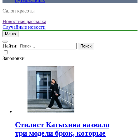
путешествиях
Салон красоты
Новостная рассылка
Случайные новости
Меню
Найти:
Заголовки
Стилист Катыхина назвала
три модели брюк, которые