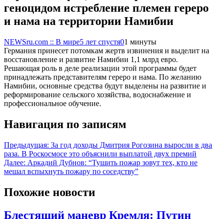
геноцидом истребление племен гереро
и нама на территории Намибии
NEWSru.com :: В мире
5 лет спустя
0
1 минуты
Германия принесет потомкам жертв извинения и выделит на
восстановление и развитие Намибии 1,1 млрд евро.
Решающая роль в деле реализации этой программы будет
принадлежать представителям гереро и нама. По желанию
Намибии, основные средства будут выделены на развитие и
реформирование сельского хозяйства, водоснабжение и
профессиональное обучение.
Навигация по записям
Предыдущая:
За год доходы Дмитрия Рогозина выросли в два
раза. В Роскосмосе это объяснили выплатой двух премий
Далее:
Аркадий Дубнов: “Тушить пожар зовут тех, кто не
мешал вспыхнуть пожару по соседству”
Похожие новости
Блестящий маневр Кремля: Путин