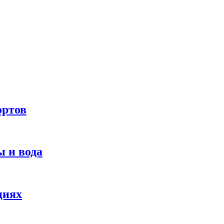
ортов
 и вода
циях