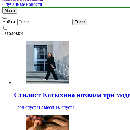
Случайные новости
Меню
Найти:
Заголовки
Стилист Катыхина назвала три моде
1 год спустя
12 месяцев спустя