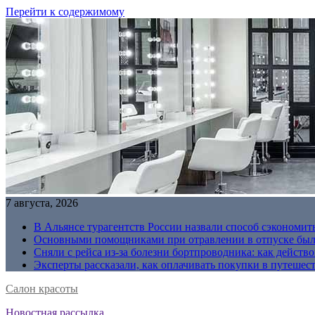
Перейти к содержимому
7 августа, 2026
В Альянсе турагентств России назвали способ сэкономить
Основными помощниками при отравлении в отпуске были
Сняли с рейса из-за болезни бортпроводника: как действо
Эксперты рассказали, как оплачивать покупки в путешес
Салон красоты
Новостная рассылка