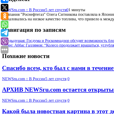
NEWSru.com :: В России
5 лет спустя
0
1 минуты
Компания "Роснефтегаз" Олега Ситникова поставляла в Японию
пожаловались на низкое качество топлива, что привело к межд
Навигация по записям
Предыдущая:
Госдума и Роскомнадзор обсудят возможность бл
Далее:
Аббас Галлямов: “Колесо продолжает вращаться, углубл
Похожие новости
Спасибо всем, кто был с нами в течение
NEWSru.com :: В России
5 лет спустя
0
АРХИВ NEWSru.com остается открытым: 
NEWSru.com :: В России
5 лет спустя
0
Какой была новостная картина в этот де