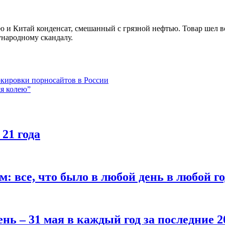
 и Китай конденсат, смешанный с грязной нефтью. Товар шел в
ународному скандалу.
окировки порносайтов в России
яя колею”
 21 года
все, что было в любой день в любой год
нь – 31 мая в каждый год за последние 2