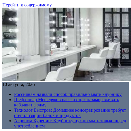
Перейти к содержимому
10 августа, 2026
Россиянам назвали способ правильно мыть клубнику
Шеф-повар Мещеряков рассказал, как замораживать
кабачки на зиму
Технолог Быстров: Домашнее консервирование требует
стерилизации банок и продуктов
Агроном Куренин: Клубнику нужно мыть только перед
употреблением