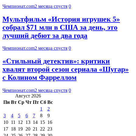
Чемпионат.com
2 месяца спустя
0
Мультфильм «История игрушек 5»
собрал $71 млн в США за день, это
лучший дебют за два года
Чемпионат.com
2 месяца спустя
0
«Стильный детектив»: критики
хвалят второй сезон сериала «Шугар»
с Колином Фарреллом
Чемпионат.com
2 месяца спустя
0
Август 2026
Пн
Вт
Ср
Чт
Пт
Сб
Вс
1
2
3
4
5
6
7
8
9
10
11
12
13
14
15
16
17
18
19
20
21
22
23
24
25
26
27
28
29
30