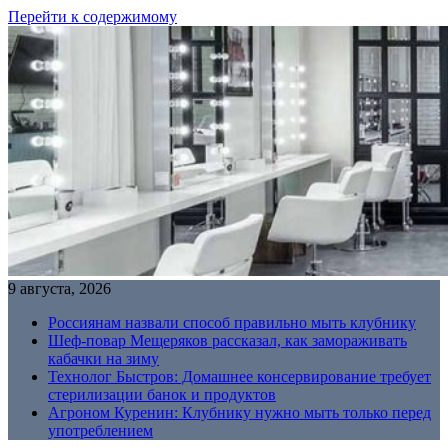
Перейти к содержимому
9 августа, 2026
Россиянам назвали способ правильно мыть клубнику
Шеф-повар Мещеряков рассказал, как замораживать
кабачки на зиму
Технолог Быстров: Домашнее консервирование требует
стерилизации банок и продуктов
Агроном Куренин: Клубнику нужно мыть только перед
употреблением