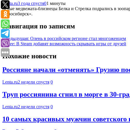
Lenta.ru
3 года спустя
0
1 минуты
Белые медвежата-близнецы Белка и Стрелка подрались в зооп
Новосибирск».
Навигация по записям
Предыдущая:
Олень в российском регионе стал многоженцем
Далее:
В Steam добавят возможность скрывать игры от друзей
Похожие новости
Россияне начали «отменять» Грузию пос
Lenta.ru
2 недели спустя
0
Труп россиянина сгнил в морге в 30-гр
Lenta.ru
2 недели спустя
0
10 самых красивых мужчин советского