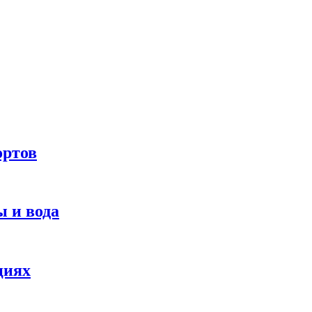
ортов
 и вода
циях