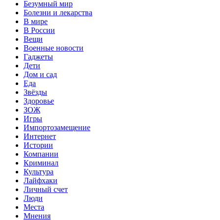
Безумный мир
Болезни и лекарства
В мире
В России
Вещи
Военные новости
Гаджеты
Дети
Дом и сад
Еда
Звёзды
Здоровье
ЗОЖ
Игры
Импортозамещение
Интернет
Истории
Компании
Криминал
Культура
Лайфхаки
Личный счет
Люди
Места
Мнения