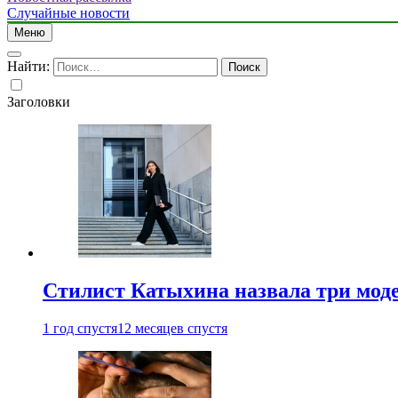
Случайные новости
Меню
Найти:
Заголовки
Стилист Катыхина назвала три моде
1 год спустя
12 месяцев спустя