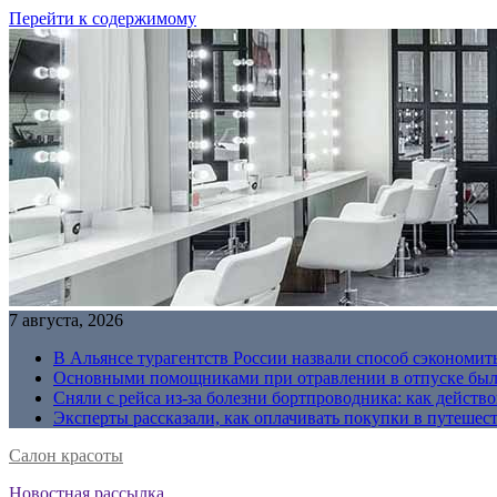
Перейти к содержимому
7 августа, 2026
В Альянсе турагентств России назвали способ сэкономить
Основными помощниками при отравлении в отпуске были
Сняли с рейса из-за болезни бортпроводника: как действо
Эксперты рассказали, как оплачивать покупки в путешес
Салон красоты
Новостная рассылка