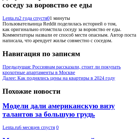
соседу за воровство ее еды
Lenta.ru
2 года спустя
0
1 минуты
Пользовательница Reddit поделилась историей о том,
как оригинально отомстила соседу за воровство ее еды.
Комментаторы назвали ее способ мести опасным. Автор поста
написала, что арендует жилье совместно с соседом.
Навигация по записям
Предыдущая:
Россиянам рассказали, стоит ли покупать
крохотные апартаменты в Москве
Далее:
Как поднялись цены на квартиры в 2024 году
Похожие новости
Модели дали американскую визу
талантов за большую грудь
Lenta.ru
6 месяцев спустя
0