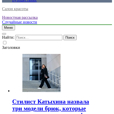
путешествиях
Салон красоты
Новостная рассылка
Случайные новости
Меню
Найти:
Заголовки
Стилист Катыхина назвала
три модели брюк, которые