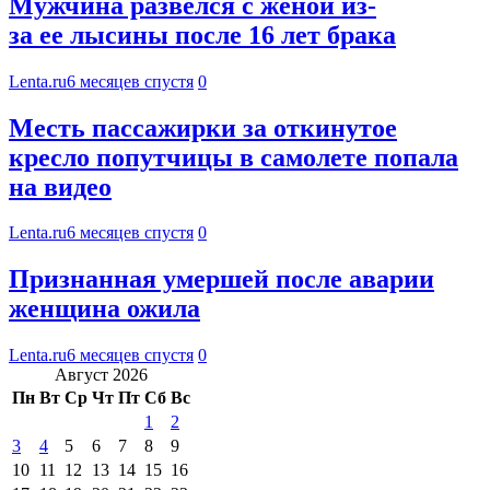
Мужчина развелся с женой из-
за ее лысины после 16 лет брака
Lenta.ru
6 месяцев спустя
0
Месть пассажирки за откинутое
кресло попутчицы в самолете попала
на видео
Lenta.ru
6 месяцев спустя
0
Признанная умершей после аварии
женщина ожила
Lenta.ru
6 месяцев спустя
0
Август 2026
Пн
Вт
Ср
Чт
Пт
Сб
Вс
1
2
3
4
5
6
7
8
9
10
11
12
13
14
15
16