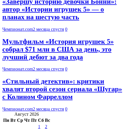
«Завершу историю девочки Бонни»:
автор «Истории игрушек 5» — о
планах на шестую часть
Чемпионат.com
2 месяца спустя
0
Мультфильм «История игрушек 5»
собрал $71 млн в США за день, это
лучший дебют за два года
Чемпионат.com
2 месяца спустя
0
«Стильный детектив»: критики
хвалят второй сезон сериала «Шугар»
с Колином Фарреллом
Чемпионат.com
2 месяца спустя
0
Август 2026
Пн
Вт
Ср
Чт
Пт
Сб
Вс
1
2