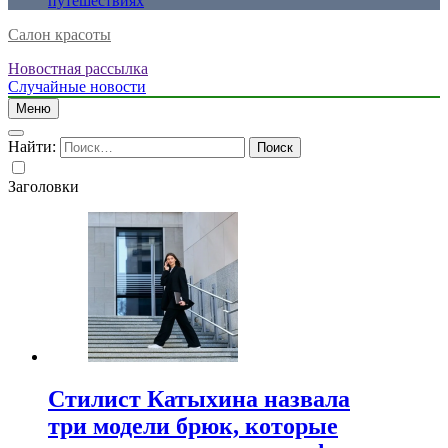
путешествиях
Салон красоты
Новостная рассылка
Случайные новости
Меню
Найти:
Заголовки
Стилист Катыхина назвала
три модели брюк, которые