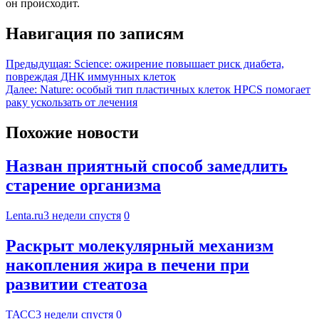
он происходит.
Навигация по записям
Предыдущая:
Science: ожирение повышает риск диабета,
повреждая ДНК иммунных клеток
Далее:
Nature: особый тип пластичных клеток HPCS помогает
раку ускользать от лечения
Похожие новости
Назван приятный способ замедлить
старение организма
Lenta.ru
3 недели спустя
0
Раскрыт молекулярный механизм
накопления жира в печени при
развитии стеатоза
ТАСС
3 недели спустя
0