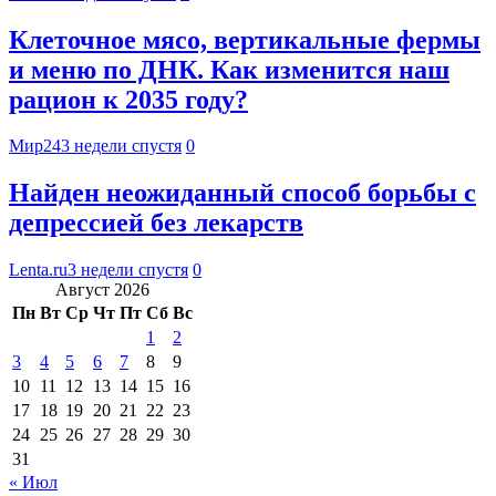
Клеточное мясо, вертикальные фермы
и меню по ДНК. Как изменится наш
рацион к 2035 году?
Мир24
3 недели спустя
0
Найден неожиданный способ борьбы с
депрессией без лекарств
Lenta.ru
3 недели спустя
0
Август 2026
Пн
Вт
Ср
Чт
Пт
Сб
Вс
1
2
3
4
5
6
7
8
9
10
11
12
13
14
15
16
17
18
19
20
21
22
23
24
25
26
27
28
29
30
31
« Июл