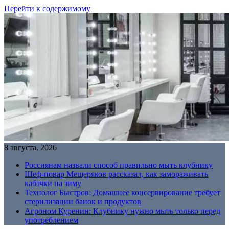
Перейти к содержимому
8 августа, 2026
Россиянам назвали способ правильно мыть клубнику
Шеф-повар Мещеряков рассказал, как замораживать
кабачки на зиму
Технолог Быстров: Домашнее консервирование требует
стерилизации банок и продуктов
Агроном Куренин: Клубнику нужно мыть только перед
употреблением