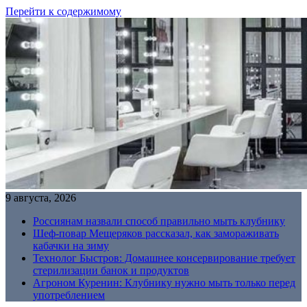
Перейти к содержимому
9 августа, 2026
Россиянам назвали способ правильно мыть клубнику
Шеф-повар Мещеряков рассказал, как замораживать
кабачки на зиму
Технолог Быстров: Домашнее консервирование требует
стерилизации банок и продуктов
Агроном Куренин: Клубнику нужно мыть только перед
употреблением