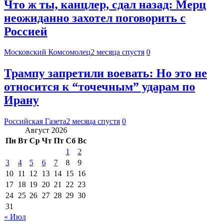
Что ж ты, канцлер, сдал назад: Мерц
неожиданно захотел поговорить с
Россией
Московский Комсомолец
2 месяца спустя
0
Трампу запретили воевать: Но это не
относится к “точечным” ударам по
Ирану
Российская Газета
2 месяца спустя
0
Август 2026
Пн
Вт
Ср
Чт
Пт
Сб
Вс
1
2
3
4
5
6
7
8
9
10
11
12
13
14
15
16
17
18
19
20
21
22
23
24
25
26
27
28
29
30
31
« Июл