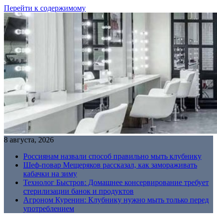
Перейти к содержимому
8 августа, 2026
Россиянам назвали способ правильно мыть клубнику
Шеф-повар Мещеряков рассказал, как замораживать
кабачки на зиму
Технолог Быстров: Домашнее консервирование требует
стерилизации банок и продуктов
Агроном Куренин: Клубнику нужно мыть только перед
употреблением