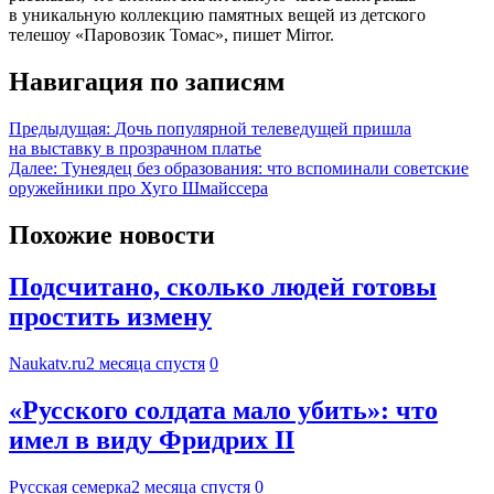
в уникальную коллекцию памятных вещей из детского
телешоу «Паровозик Томас», пишет Mirror.
Навигация по записям
Предыдущая:
Дочь популярной телеведущей пришла
на выставку в прозрачном платье
Далее:
Тунеядец без образования: что вспоминали советские
оружейники про Хуго Шмайссера
Похожие новости
Подсчитано, сколько людей готовы
простить измену
Naukatv.ru
2 месяца спустя
0
«Русского солдата мало убить»: что
имел в виду Фридрих II
Русская семерка
2 месяца спустя
0