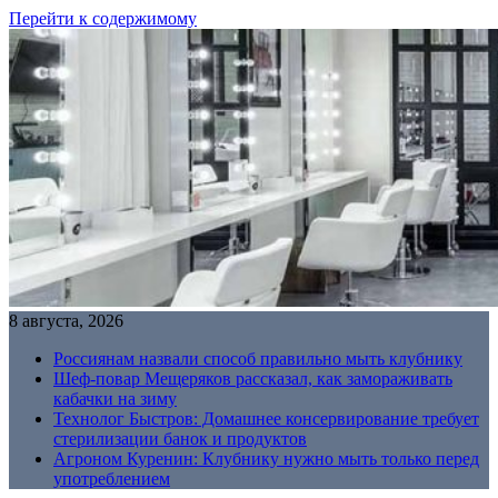
Перейти к содержимому
8 августа, 2026
Россиянам назвали способ правильно мыть клубнику
Шеф-повар Мещеряков рассказал, как замораживать
кабачки на зиму
Технолог Быстров: Домашнее консервирование требует
стерилизации банок и продуктов
Агроном Куренин: Клубнику нужно мыть только перед
употреблением