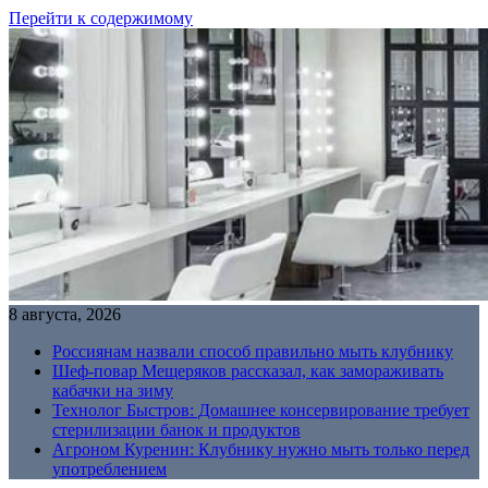
Перейти к содержимому
8 августа, 2026
Россиянам назвали способ правильно мыть клубнику
Шеф-повар Мещеряков рассказал, как замораживать
кабачки на зиму
Технолог Быстров: Домашнее консервирование требует
стерилизации банок и продуктов
Агроном Куренин: Клубнику нужно мыть только перед
употреблением