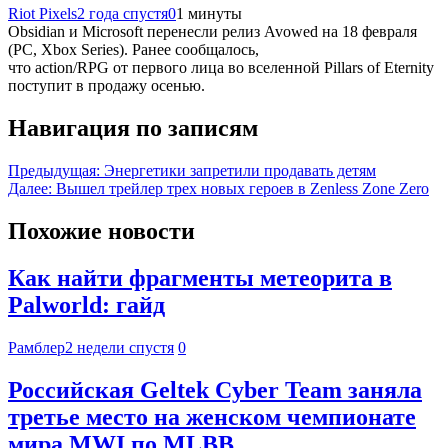
Riot Pixels
2 года спустя
0
1 минуты
Obsidian и Microsoft перенесли релиз Avowed на 18 февраля
(PC, Xbox Series). Ранее сообщалось,
что action/RPG от первого лица во вселенной Pillars of Eternity
поступит в продажу осенью.
Навигация по записям
Предыдущая:
Энергетики запретили продавать детям
Далее:
Вышел трейлер трех новых героев в Zenless Zone Zero
Похожие новости
Как найти фрагменты метеорита в
Palworld: гайд
Рамблер
2 недели спустя
0
Российская Geltek Cyber Team заняла
третье место на женском чемпионате
мира MWI по MLBB