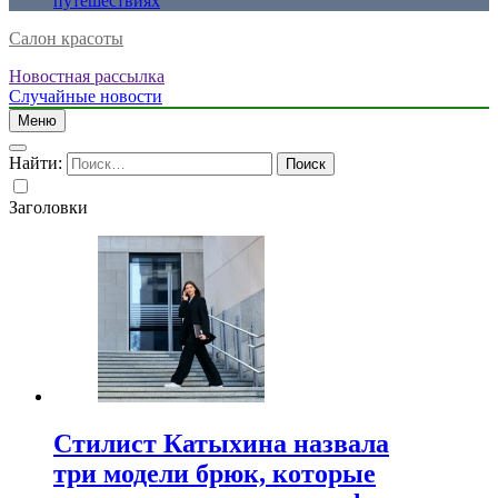
путешествиях
Салон красоты
Новостная рассылка
Случайные новости
Меню
Найти:
Заголовки
Стилист Катыхина назвала
три модели брюк, которые