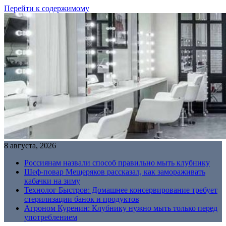
Перейти к содержимому
8 августа, 2026
Россиянам назвали способ правильно мыть клубнику
Шеф-повар Мещеряков рассказал, как замораживать
кабачки на зиму
Технолог Быстров: Домашнее консервирование требует
стерилизации банок и продуктов
Агроном Куренин: Клубнику нужно мыть только перед
употреблением