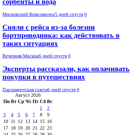
сорбенты и вода
Московский Комсомолец
5 дней спустя
0
Сняли с рейса из-за болезни
бортпроводника: как действовать в
таких ситуациях
Вечерняя Москва
6 дней спустя
0
Эксперты рассказали, как оплачивать
покупки в путешествиях
Парламентская газета
6 дней спустя
0
Август 2026
Пн
Вт
Ср
Чт
Пт
Сб
Вс
1
2
3
4
5
6
7
8
9
10
11
12
13
14
15
16
17
18
19
20
21
22
23
24
25
26
27
28
29
30