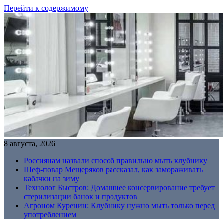
Перейти к содержимому
8 августа, 2026
Россиянам назвали способ правильно мыть клубнику
Шеф-повар Мещеряков рассказал, как замораживать
кабачки на зиму
Технолог Быстров: Домашнее консервирование требует
стерилизации банок и продуктов
Агроном Куренин: Клубнику нужно мыть только перед
употреблением