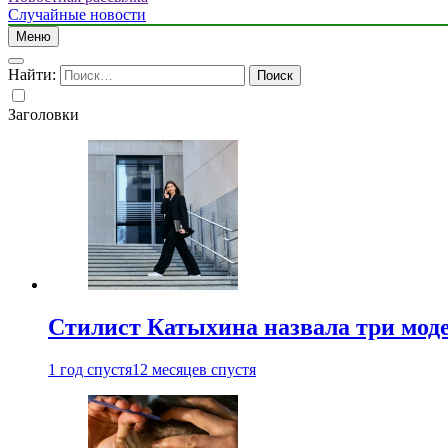
Случайные новости
Меню
Найти:
Заголовки
Стилист Катыхина назвала три моде
1 год спустя
12 месяцев спустя