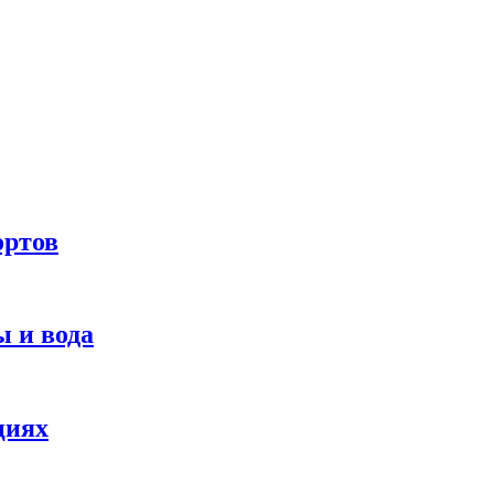
ортов
 и вода
циях