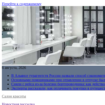
Перейти к содержимому
6 августа, 2026
В Альянсе турагентств России назвали способ сэкономить
Основными помощниками при отравлении в отпуске были
Сняли с рейса из-за болезни бортпроводника: как действо
Эксперты рассказали, как оплачивать покупки в путешес
Салон красоты
Новостная рассылка