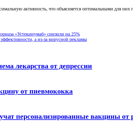
симальную активность, что объясняется оптимальными для них
сориаза «Устекинумаб» снизили на 25%
эффективности, а из-за вирусной рекламы
иема лекарства от депрессии
акцину от пневмококка
лучат персонализированные вакцины от 