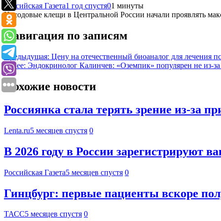
Российская Газета
1 год спустя
0
1 минуты
Иксодовые клещи в Центральной России начали проявлять мак
Навигация по записям
Предыдущая:
Цену на отечественный биоаналог для лечения п
Далее:
Эндокринолог Калинчев: «Оземпик» популярен не из-за 
Похожие новости
Россиянка стала терять зрение из-за пр
Lenta.ru
5 месяцев спустя
0
В 2026 году в России зарегистрируют в
Российская Газета
5 месяцев спустя
0
Гинцбург: первые пациенты вскоре по
ТАСС
5 месяцев спустя
0