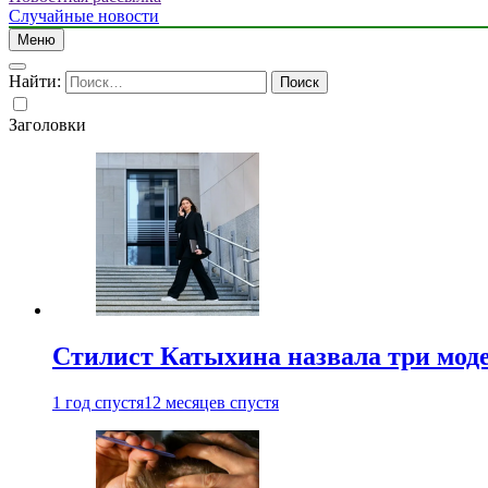
Случайные новости
Меню
Найти:
Заголовки
Стилист Катыхина назвала три моде
1 год спустя
12 месяцев спустя