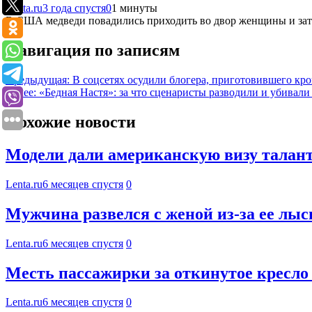
Lenta.ru
3 года спустя
0
1 минуты
В США медведи повадились приходить во двор женщины и зат
Навигация по записям
Предыдущая:
В соцсетях осудили блогера, приготовившего кро
Далее:
«Бедная Настя»: за что сценаристы разводили и убивали
Похожие новости
Модели дали американскую визу талант
Lenta.ru
6 месяцев спустя
0
Мужчина развелся с женой из-за ее лыс
Lenta.ru
6 месяцев спустя
0
Месть пассажирки за откинутое кресло
Lenta.ru
6 месяцев спустя
0