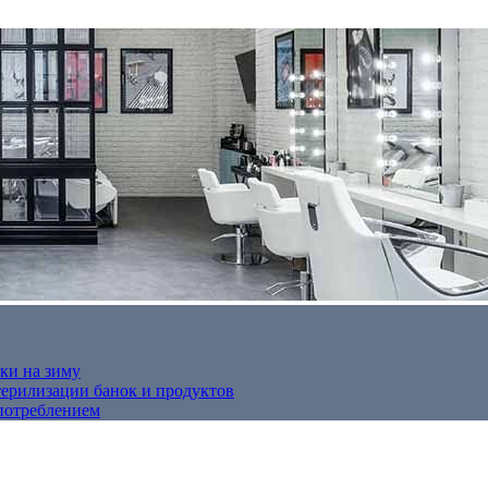
ки на зиму
терилизации банок и продуктов
потреблением