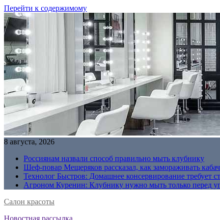
Перейти к содержимому
8 августа, 2026
Россиянам назвали способ правильно мыть клубнику
Шеф-повар Мещеряков рассказал, как замораживать кабач
Технолог Быстров: Домашнее консервирование требует с
Агроном Куренин: Клубнику нужно мыть только перед у
Салон красоты
Новостная рассылка