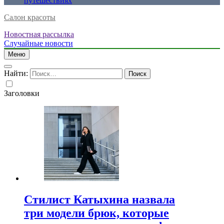
путешествиях
Салон красоты
Новостная рассылка
Случайные новости
Меню
Найти:
Заголовки
Стилист Катыхина назвала
три модели брюк, которые