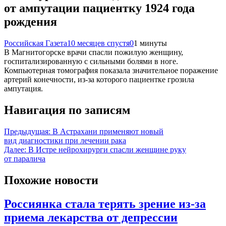
от ампутации пациентку 1924 года
рождения
Российская Газета
10 месяцев спустя
0
1 минуты
В Магнитогорске врачи спасли пожилую женщину,
госпитализированную с сильными болями в ноге.
Компьютерная томография показала значительное поражение
артерий конечности, из-за которого пациентке грозила
ампутация.
Навигация по записям
Предыдущая:
В Астрахани применяют новый
вид диагностики при лечении рака
Далее:
В Истре нейрохирурги спасли женщине руку
от паралича
Похожие новости
Россиянка стала терять зрение из-за
приема лекарства от депрессии