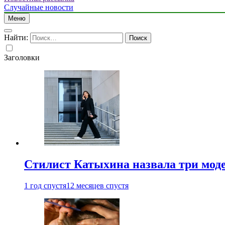
Случайные новости
Меню
Найти:
Заголовки
Стилист Катыхина назвала три моде
1 год спустя
12 месяцев спустя