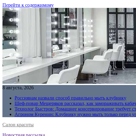
Перейти к содержимому
8 августа, 2026
Россиянам назвали способ правильно мыть клубнику
Шеф-повар Мещеряков рассказал, как замораживать кабач
Технолог Быстров: Домашнее консервирование требует с
Агроном Куренин: Клубнику нужно мыть только перед у
Салон красоты
Новостная рассылка