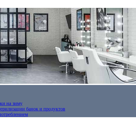
ки на зиму
терилизации банок и продуктов
потреблением