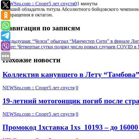
NEWSru.com :: Спорт
5 лет спустя
0
1 минуты
Бывший обладатель титула Абсолютного бойцовского чемпионат
возвращения в октагон.
Навигация по записям
Предыдущая:
“Челси” обыграл “Манчестер Сити” в финале Л
Далее:
Четвертые сутки подряд число новых случаев COVID в
Похожие новости
Коллектив канувшего в Лету “Тамбова
NEWSru.com :: Спорт
5 лет спустя
0
19-летний мотогонщик погиб после стр
NEWSru.com :: Спорт
5 лет спустя
0
Промокод 1хставка 1xs_10193 – до 16000