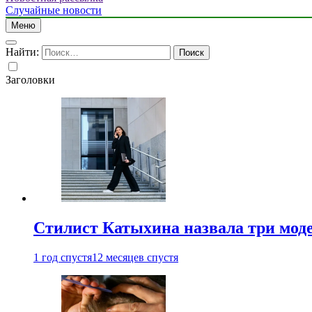
Случайные новости
Меню
Найти:
Заголовки
Стилист Катыхина назвала три моде
1 год спустя
12 месяцев спустя