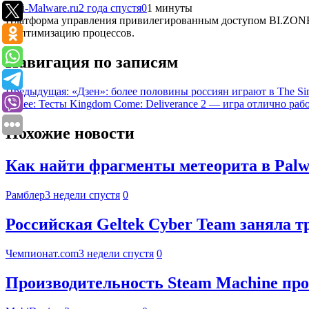
Anti-Malware.ru
2 года спустя
0
1 минуты
Платформа управления привилегированным доступом BI.ZONE 
и оптимизацию процессов.
Навигация по записям
Предыдущая:
«Дзен»: более половины россиян играют в The S
Далее:
Тесты Kingdom Come: Deliverance 2 — игра отлично раб
Похожие новости
Как найти фрагменты метеорита в Palwo
Рамблер
3 недели спустя
0
Российская Geltek Cyber Team заняла 
Чемпионат.com
3 недели спустя
0
Производительность Steam Machine про