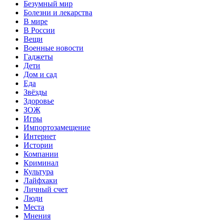
Безумный мир
Болезни и лекарства
В мире
В России
Вещи
Военные новости
Гаджеты
Дети
Дом и сад
Еда
Звёзды
Здоровье
ЗОЖ
Игры
Импортозамещение
Интернет
Истории
Компании
Криминал
Культура
Лайфхаки
Личный счет
Люди
Места
Мнения