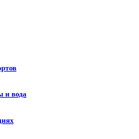
ортов
 и вода
циях