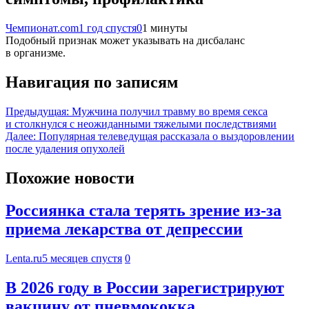
Чемпионат.com
1 год спустя
0
1 минуты
Подобный признак может указывать на дисбаланс
в организме.
Навигация по записям
Предыдущая:
Мужчина получил травму во время секса
и столкнулся с неожиданными тяжелыми последствиями
Далее:
Популярная телеведущая рассказала о выздоровлении
после удаления опухолей
Похожие новости
Россиянка стала терять зрение из-за
приема лекарства от депрессии
Lenta.ru
5 месяцев спустя
0
В 2026 году в России зарегистрируют
вакцину от пневмококка