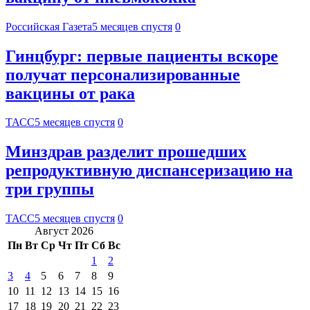
Российская Газета
5 месяцев спустя
0
Гинцбург: первые пациенты вскоре
получат персонализированные
вакцины от рака
ТАСС
5 месяцев спустя
0
Минздрав разделит прошедших
репродуктивную диспансеризацию на
три группы
ТАСС
5 месяцев спустя
0
Август 2026
Пн
Вт
Ср
Чт
Пт
Сб
Вс
1
2
3
4
5
6
7
8
9
10
11
12
13
14
15
16
17
18
19
20
21
22
23