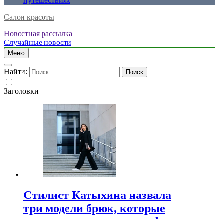
путешествиях
Салон красоты
Новостная рассылка
Случайные новости
Меню
Найти:
Заголовки
Стилист Катыхина назвала
три модели брюк, которые