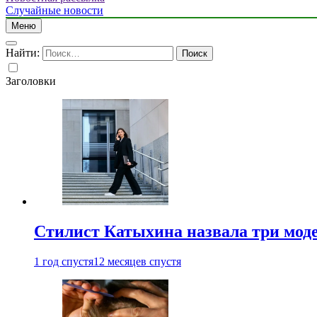
Случайные новости
Меню
Найти:
Заголовки
Стилист Катыхина назвала три моде
1 год спустя
12 месяцев спустя