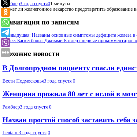
Рамблер
3 года спустя
0
1 минуты
Может ли желчегонное лекарство предотвратить образование ка
Навигация по записям
Предыдущая:
Названы основные симптомы дефицита железа в 
Далее:
Баскетболит Джимми Батлер впервые прокомментировал
Похожие новости
В Долгопрудном пациенту спасли единс
Вести Подмосковья
3 года спустя
0
Женщина прожила 80 лет с иглой в мозг
Рамблер
3 года спустя
0
Назван простой способ заставить себя 
Lenta.ru
3 года спустя
0