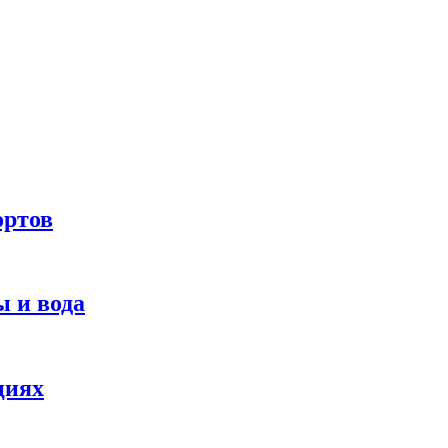
ортов
 и вода
циях