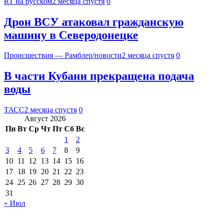
RT на русском
2 месяца спустя
0
Дрон ВСУ атаковал гражданскую
машину в Северодонецке
Происшествия — Рамблер/новости
2 месяца спустя
0
В части Кубани прекращена подача
воды
ТАСС
2 месяца спустя
0
Август 2026
Пн
Вт
Ср
Чт
Пт
Сб
Вс
1
2
3
4
5
6
7
8
9
10
11
12
13
14
15
16
17
18
19
20
21
22
23
24
25
26
27
28
29
30
31
« Июл