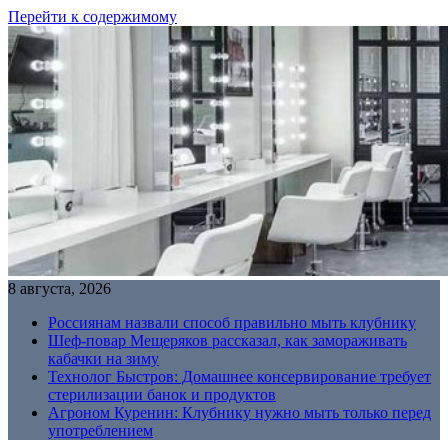
Перейти к содержимому
8 августа, 2026
Россиянам назвали способ правильно мыть клубнику
Шеф-повар Мещеряков рассказал, как замораживать
кабачки на зиму
Технолог Быстров: Домашнее консервирование требует
стерилизации банок и продуктов
Агроном Куренин: Клубнику нужно мыть только перед
употреблением