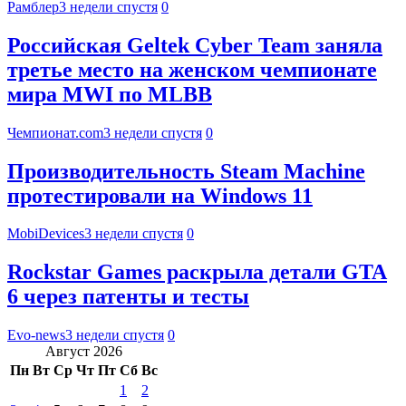
Рамблер
3 недели спустя
0
Российская Geltek Cyber Team заняла
третье место на женском чемпионате
мира MWI по MLBB
Чемпионат.com
3 недели спустя
0
Производительность Steam Machine
протестировали на Windows 11
MobiDevices
3 недели спустя
0
Rockstar Games раскрыла детали GTA
6 через патенты и тесты
Evo-news
3 недели спустя
0
Август 2026
Пн
Вт
Ср
Чт
Пт
Сб
Вс
1
2