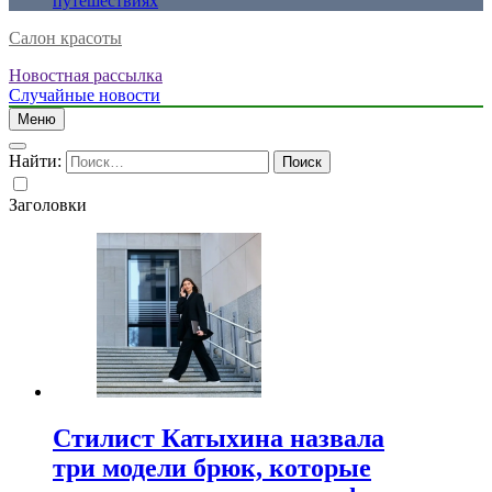
путешествиях
Салон красоты
Новостная рассылка
Случайные новости
Меню
Найти:
Заголовки
Стилист Катыхина назвала
три модели брюк, которые