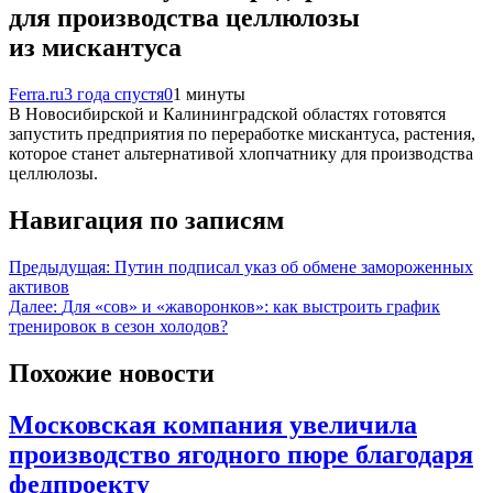
для производства целлюлозы
из мискантуса
Ferra.ru
3 года спустя
0
1 минуты
В Новосибирской и Калининградской областях готовятся
запустить предприятия по переработке мискантуса, растения,
которое станет альтернативой хлопчатнику для производства
целлюлозы.
Навигация по записям
Предыдущая:
Путин подписал указ об обмене замороженных
активов
Далее:
Для «сов» и «жаворонков»: как выстроить график
тренировок в сезон холодов?
Похожие новости
Московская компания увеличила
производство ягодного пюре благодаря
федпроекту