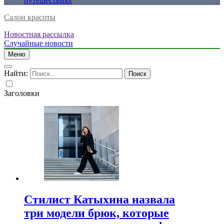
путешествиях
Салон красоты
Новостная рассылка
Случайные новости
Меню
Найти:
Заголовки
Стилист Катыхина назвала
три модели брюк, которые