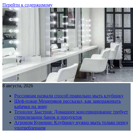
Перейти к содержимому
8 августа, 2026
Россиянам назвали способ правильно мыть клубнику
Шеф-повар Мещеряков рассказал, как замораживать
кабачки на зиму
Технолог Быстров: Домашнее консервирование требует
стерилизации банок и продуктов
Агроном Куренин: Клубнику нужно мыть только перед
употреблением