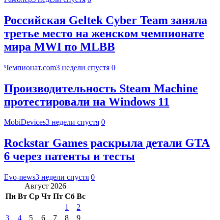
Российская Geltek Cyber Team заняла
третье место на женском чемпионате
мира MWI по MLBB
Чемпионат.com
3 недели спустя
0
Производительность Steam Machine
протестировали на Windows 11
MobiDevices
3 недели спустя
0
Rockstar Games раскрыла детали GTA
6 через патенты и тесты
Evo-news
3 недели спустя
0
Август 2026
Пн
Вт
Ср
Чт
Пт
Сб
Вс
1
2
3
4
5
6
7
8
9