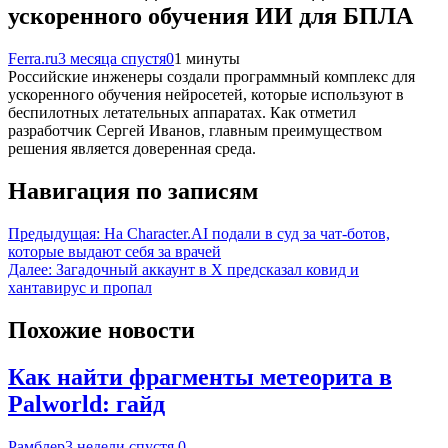
ускоренного обучения ИИ для БПЛА
Ferra.ru
3 месяца спустя
0
1 минуты
Российские инженеры создали программный комплекс для
ускоренного обучения нейросетей, которые используют в
беспилотных летательных аппаратах. Как отметил
разработчик Сергей Иванов, главным преимуществом
решения является доверенная среда.
Навигация по записям
Предыдущая:
На Character.AI подали в суд за чат-ботов,
которые выдают себя за врачей
Далее:
Загадочный аккаунт в X предсказал ковид и
хантавирус и пропал
Похожие новости
Как найти фрагменты метеорита в
Palworld: гайд
Рамблер
3 недели спустя
0