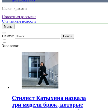
путешествиях
Салон красоты
Новостная рассылка
Случайные новости
Меню
Найти:
Заголовки
Стилист Катыхина назвала
три модели брюк, которые