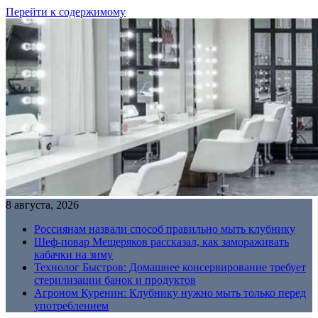
Перейти к содержимому
8 августа, 2026
Россиянам назвали способ правильно мыть клубнику
Шеф-повар Мещеряков рассказал, как замораживать
кабачки на зиму
Технолог Быстров: Домашнее консервирование требует
стерилизации банок и продуктов
Агроном Куренин: Клубнику нужно мыть только перед
употреблением