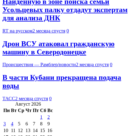
Найденную в зоне поиска семьи
Усольцевых палку отдадут экспертам
для анализа ДНК
RT на русском
2 месяца спустя
0
Дрон ВСУ атаковал гражданскую
машину в Северодонецке
Происшествия — Рамблер/новости
2 месяца спустя
0
В части Кубани прекращена подача
воды
ТАСС
2 месяца спустя
0
Август 2026
Пн
Вт
Ср
Чт
Пт
Сб
Вс
1
2
3
4
5
6
7
8
9
10
11
12
13
14
15
16