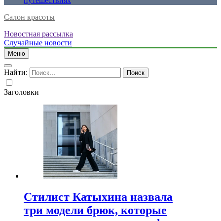
путешествиях
Салон красоты
Новостная рассылка
Случайные новости
Меню
Найти:
Заголовки
Стилист Катыхина назвала
три модели брюк, которые