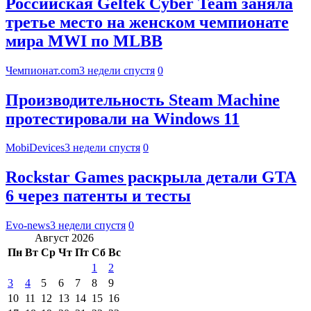
Российская Geltek Cyber Team заняла
третье место на женском чемпионате
мира MWI по MLBB
Чемпионат.com
3 недели спустя
0
Производительность Steam Machine
протестировали на Windows 11
MobiDevices
3 недели спустя
0
Rockstar Games раскрыла детали GTA
6 через патенты и тесты
Evo-news
3 недели спустя
0
Август 2026
Пн
Вт
Ср
Чт
Пт
Сб
Вс
1
2
3
4
5
6
7
8
9
10
11
12
13
14
15
16