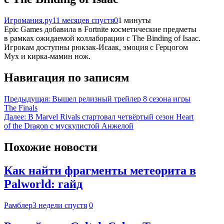
Игромания.ру
11 месяцев спустя
0
1 минуты
Epic Games добавила в Fortnite косметические предметы
в рамках ожидаемой коллаборации с The Binding of Isaac.
Игрокам доступны рюкзак-Исаак, эмоция с Герцогом
Мух и кирка-мамин нож.
Навигация по записям
Предыдущая:
Вышел релизный трейлер 8 сезона игры
The Finals
Далее:
В Marvel Rivals стартовал четвёртый сезон Heart
of the Dragon с мускулистой Анжелой
Похожие новости
Как найти фрагменты метеорита в
Palworld: гайд
Рамблер
3 недели спустя
0