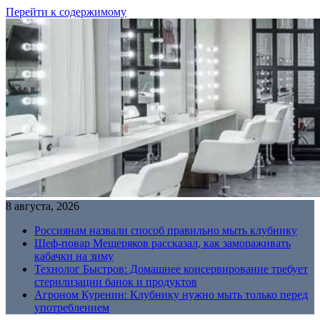
Перейти к содержимому
8 августа, 2026
Россиянам назвали способ правильно мыть клубнику
Шеф-повар Мещеряков рассказал, как замораживать
кабачки на зиму
Технолог Быстров: Домашнее консервирование требует
стерилизации банок и продуктов
Агроном Куренин: Клубнику нужно мыть только перед
употреблением