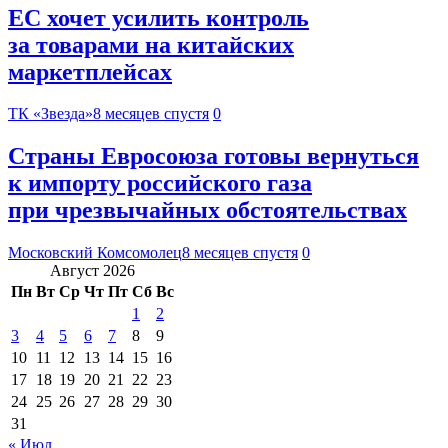
ЕС хочет усилить контроль
за товарами на китайских
маркетплейсах
ТК «Звезда»
8 месяцев спустя
0
Страны Евросоюза готовы вернуться
к импорту российского газа
при чрезвычайных обстоятельствах
Московский Комсомолец
8 месяцев спустя
0
Август 2026
Пн
Вт
Ср
Чт
Пт
Сб
Вс
1
2
3
4
5
6
7
8
9
10
11
12
13
14
15
16
17
18
19
20
21
22
23
24
25
26
27
28
29
30
31
« Июл