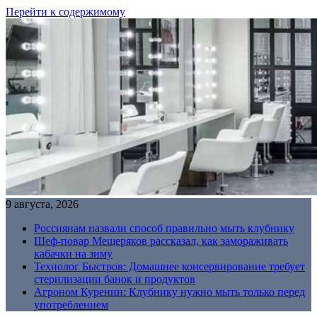
Перейти к содержимому
9 августа, 2026
Россиянам назвали способ правильно мыть клубнику
Шеф-повар Мещеряков рассказал, как замораживать
кабачки на зиму
Технолог Быстров: Домашнее консервирование требует
стерилизации банок и продуктов
Агроном Куренин: Клубнику нужно мыть только перед
употреблением