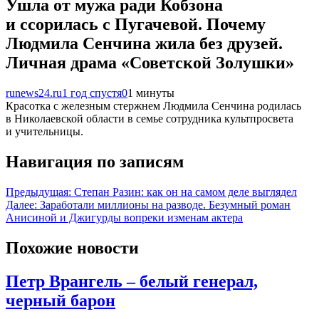
Ушла от мужа ради Кобзона
и ссорилась с Пугачевой. Почему
Людмила Сенчина жила без друзей.
Личная драма «Советской Золушки»
runews24.ru
1 год спустя
0
1 минуты
Красотка с железным стержнем Людмила Сенчина родилась
в Николаевской области в семье сотрудника культпросвета
и учительницы.
Навигация по записям
Предыдущая:
Степан Разин: как он на самом деле выглядел
Далее:
Заработали миллионы на разводе. Безумный роман
Анисиной и Джигурды вопреки изменам актера
Похожие новости
Петр Врангель – белый генерал,
черный барон