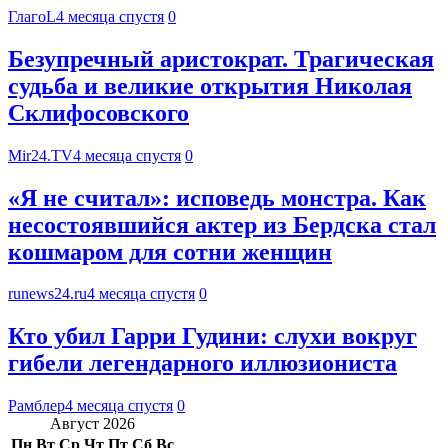
ГлагоL
4 месяца спустя
0
Безупречный аристократ. Трагическая
судьба и великие открытия Николая
Склифосовского
Mir24.TV
4 месяца спустя
0
«Я не считал»: исповедь монстра. Как
несостоявшийся актер из Бердска стал
кошмаром для сотни женщин
runews24.ru
4 месяца спустя
0
Кто убил Гарри Гудини: слухи вокруг
гибели легендарного иллюзиониста
Рамблер
4 месяца спустя
0
Август 2026
Пн
Вт
Ср
Чт
Пт
Сб
Вс