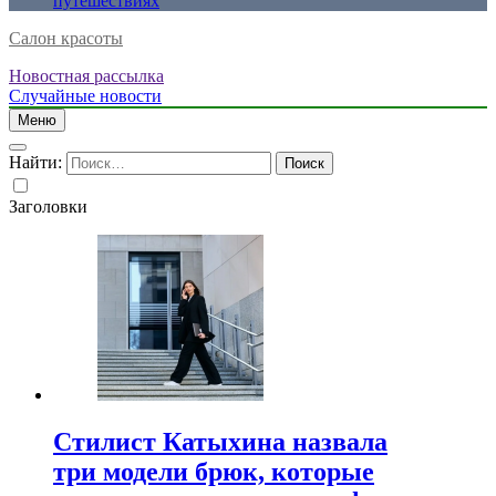
путешествиях
Салон красоты
Новостная рассылка
Случайные новости
Меню
Найти:
Заголовки
Стилист Катыхина назвала
три модели брюк, которые