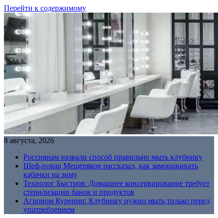
Перейти к содержимому
8 августа, 2026
Россиянам назвали способ правильно мыть клубнику
Шеф-повар Мещеряков рассказал, как замораживать
кабачки на зиму
Технолог Быстров: Домашнее консервирование требует
стерилизации банок и продуктов
Агроном Куренин: Клубнику нужно мыть только перед
употреблением