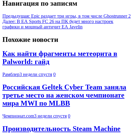
Навигация по записям
Предыдущая:
Epic раздает три игры, в том числе Ghostrunner 2
Далее:
В EA Sports FC 26 на ПК будет много настроек
графики и мощный античит EA Javelin
Похожие новости
Как найти фрагменты метеорита в
Palworld: гайд
Рамблер
3 недели спустя
0
Российская Geltek Cyber Team заняла
третье место на женском чемпионате
мира MWI по MLBB
Чемпионат.com
3 недели спустя
0
Производительность Steam Machine