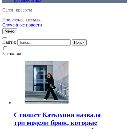
путешествиях
Салон красоты
Новостная рассылка
Случайные новости
Меню
Найти:
Заголовки
Стилист Катыхина назвала
три модели брюк, которые