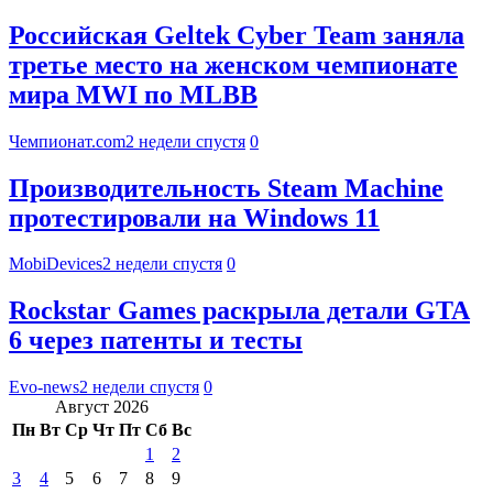
Российская Geltek Cyber Team заняла
третье место на женском чемпионате
мира MWI по MLBB
Чемпионат.com
2 недели спустя
0
Производительность Steam Machine
протестировали на Windows 11
MobiDevices
2 недели спустя
0
Rockstar Games раскрыла детали GTA
6 через патенты и тесты
Evo-news
2 недели спустя
0
Август 2026
Пн
Вт
Ср
Чт
Пт
Сб
Вс
1
2
3
4
5
6
7
8
9