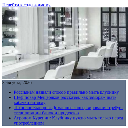
Перейти к содержимому
8 августа, 2026
Россиянам назвали способ правильно мыть клубнику
Шеф-повар Мещеряков рассказал, как замораживать
кабачки на зиму
Технолог Быстров: Домашнее консервирование требует
стерилизации банок и продуктов
Агроном Куренин: Клубнику нужно мыть только перед
употреблением