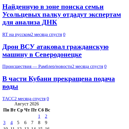
Найденную в зоне поиска семьи
Усольцевых палку отдадут экспертам
для анализа ДНК
RT на русском
2 месяца спустя
0
Дрон ВСУ атаковал гражданскую
машину в Северодонецке
Происшествия — Рамблер/новости
2 месяца спустя
0
В части Кубани прекращена подача
воды
ТАСС
2 месяца спустя
0
Август 2026
Пн
Вт
Ср
Чт
Пт
Сб
Вс
1
2
3
4
5
6
7
8
9
10
11
12
13
14
15
16