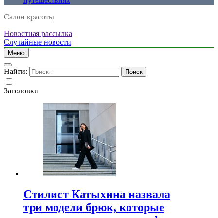
путешествиях
Салон красоты
Новостная рассылка
Случайные новости
Меню
Найти:
Заголовки
Стилист Катыхина назвала
три модели брюк, которые