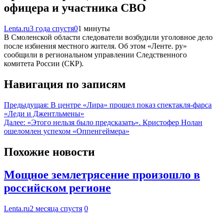
офицера и участника СВО
Lenta.ru
3 года спустя
0
1 минуты
В Смоленской области следователи возбудили уголовное дело
после избиения местного жителя. Об этом «Ленте. ру»
сообщили в региональном управлении Следственного
комитета России (СКР).
Навигация по записям
Предыдущая:
В центре «Лира» прошел показ спектакля-фарса
«Леди и Джентльмены»
Далее:
«Этого нельзя было предсказать». Кристофер Нолан
ошеломлен успехом «Оппенгеймера»
Похожие новости
Мощное землетрясение произошло в
российском регионе
Lenta.ru
2 месяца спустя
0