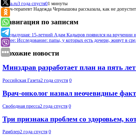
Ferra.ru
3 года спустя
0
1 минуты
Врач-терапевт Надежда Чернышова рассказала, как не допустит
Навигация по записям
Предыдущая:
15-летний Адам Кадыров появился на вручении 
Далее:
Исследование: папы, у которых есть дочери, живут в сре
Похожие новости
Минздрав разработает план на пять ле
Российская Газета
2 года спустя
0
Врач-онколог назвал неочевидные факт
Свободная пресса
2 года спустя
0
Три признака проблем со здоровьем, к
Рамблер
2 года спустя
0