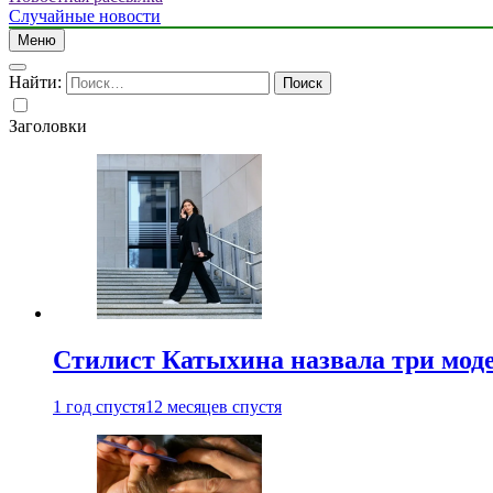
Случайные новости
Меню
Найти:
Заголовки
Стилист Катыхина назвала три моде
1 год спустя
12 месяцев спустя