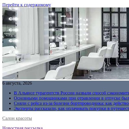
Перейти к содержимому
6 августа, 2026
В Альянсе турагентств России назвали способ сэкономить
Основными помощниками при отравлении в отпуске были
Сняли с рейса из-за болезни бортпроводника: как действо
Эксперты рассказали, как оплачивать покупки в путешес
Салон красоты
Новостная рассылка