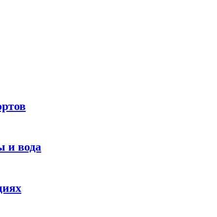
ортов
 и вода
циях