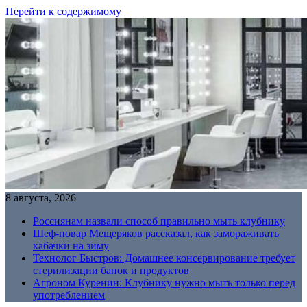
Перейти к содержимому
8 августа, 2026
Россиянам назвали способ правильно мыть клубнику
Шеф-повар Мещеряков рассказал, как замораживать
кабачки на зиму
Технолог Быстров: Домашнее консервирование требует
стерилизации банок и продуктов
Агроном Куренин: Клубнику нужно мыть только перед
употреблением