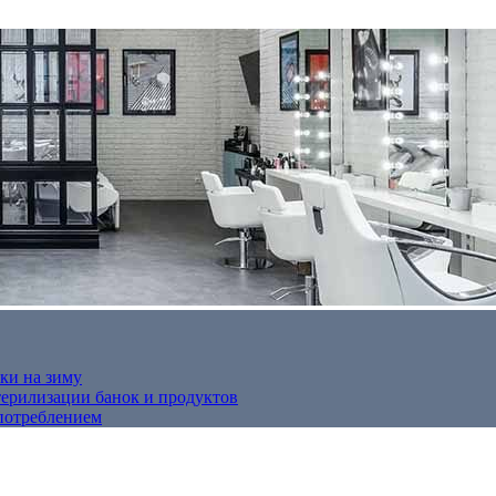
ки на зиму
терилизации банок и продуктов
потреблением