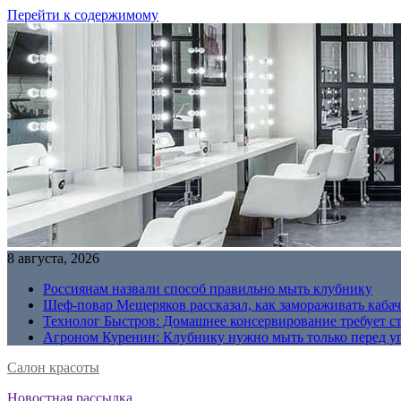
Перейти к содержимому
8 августа, 2026
Россиянам назвали способ правильно мыть клубнику
Шеф-повар Мещеряков рассказал, как замораживать кабач
Технолог Быстров: Домашнее консервирование требует с
Агроном Куренин: Клубнику нужно мыть только перед у
Салон красоты
Новостная рассылка