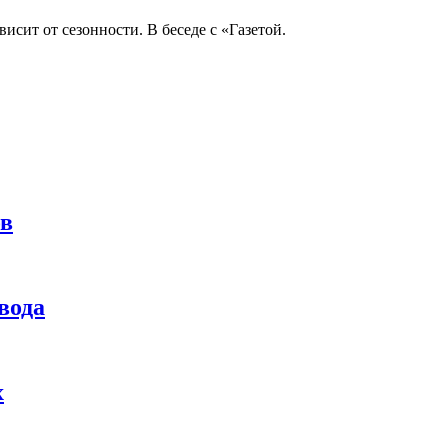
исит от сезонности. В беседе с «Газетой.
ов
вода
х