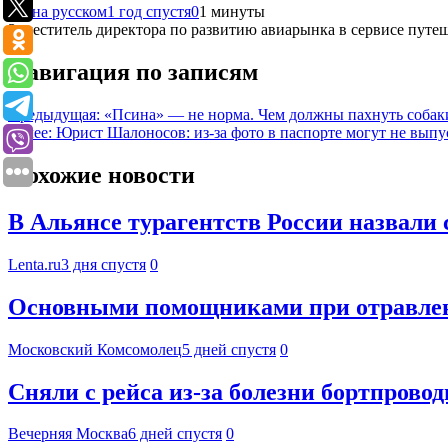
RT на русском
1 год спустя
0
1 минуты
Заместитель директора по развитию авиарынка в сервисе путеше
Навигация по записям
Предыдущая:
«Псина» — не норма. Чем должны пахнуть собаки 
Далее:
Юрист Шалоносов: из-за фото в паспорте могут не выпу
Похожие новости
В Альянсе турагентств России назвали 
Lenta.ru
3 дня спустя
0
Основными помощниками при отравлени
Московский Комсомолец
5 дней спустя
0
Сняли с рейса из-за болезни бортпрово
Вечерняя Москва
6 дней спустя
0