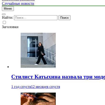
Случайные новости
Меню
Найти:
Заголовки
Стилист Катыхина назвала три моде
1 год спустя
12 месяцев спустя