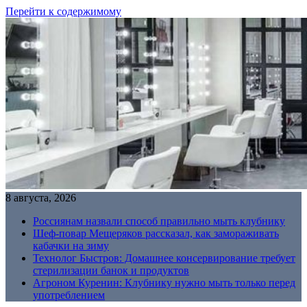
Перейти к содержимому
8 августа, 2026
Россиянам назвали способ правильно мыть клубнику
Шеф-повар Мещеряков рассказал, как замораживать
кабачки на зиму
Технолог Быстров: Домашнее консервирование требует
стерилизации банок и продуктов
Агроном Куренин: Клубнику нужно мыть только перед
употреблением