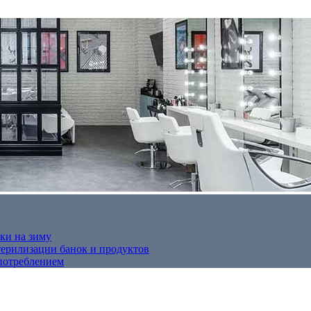
ки на зиму
терилизации банок и продуктов
потреблением