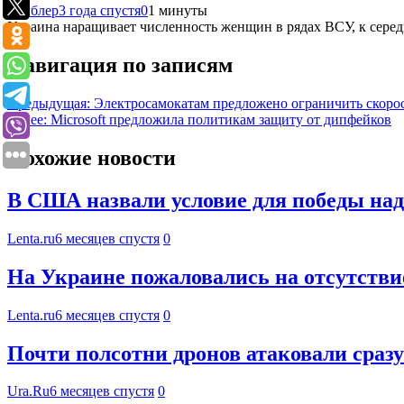
Рамблер
3 года спустя
0
1 минуты
Украина наращивает численность женщин в рядах ВСУ, к середи
Навигация по записям
Предыдущая:
Электросамокатам предложено ограничить скорос
Далее:
Microsoft предложила политикам защиту от дипфейков
Похожие новости
В США назвали условие для победы на
Lenta.ru
6 месяцев спустя
0
На Украине пожаловались на отсутстви
Lenta.ru
6 месяцев спустя
0
Почти полсотни дронов атаковали сраз
Ura.Ru
6 месяцев спустя
0