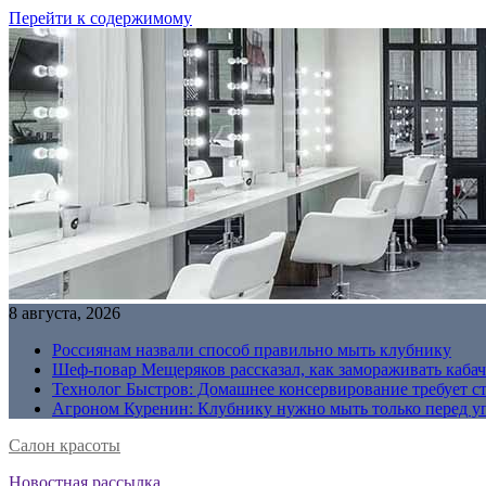
Перейти к содержимому
8 августа, 2026
Россиянам назвали способ правильно мыть клубнику
Шеф-повар Мещеряков рассказал, как замораживать кабач
Технолог Быстров: Домашнее консервирование требует с
Агроном Куренин: Клубнику нужно мыть только перед у
Салон красоты
Новостная рассылка