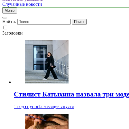
Случайные новости
Меню
Найти:
Заголовки
Стилист Катыхина назвала три моде
1 год спустя
12 месяцев спустя