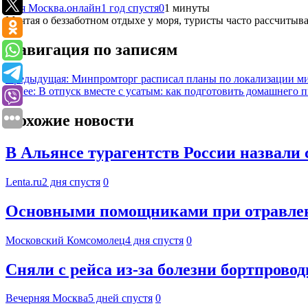
Моя Москва.онлайн
1 год спустя
0
1 минуты
Мечтая о беззаботном отдыхе у моря, туристы часто рассчитыв
Навигация по записям
Предыдущая:
Минпромторг расписал планы по локализации ми
Далее:
В отпуск вместе с усатым: как подготовить домашнего п
Похожие новости
В Альянсе турагентств России назвали 
Lenta.ru
2 дня спустя
0
Основными помощниками при отравлени
Московский Комсомолец
4 дня спустя
0
Сняли с рейса из-за болезни бортпрово
Вечерняя Москва
5 дней спустя
0