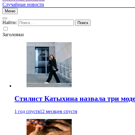
Случайные новости
Меню
Найти:
Заголовки
Стилист Катыхина назвала три моде
1 год спустя
12 месяцев спустя