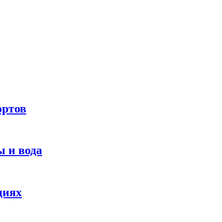
ортов
 и вода
циях