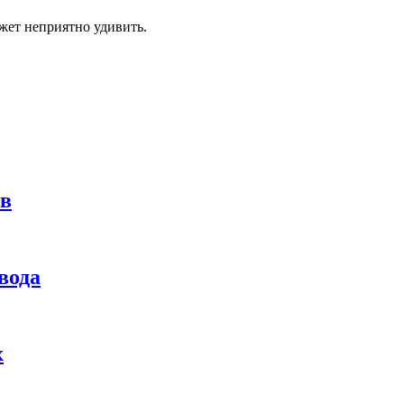
жет неприятно удивить.
ов
вода
х