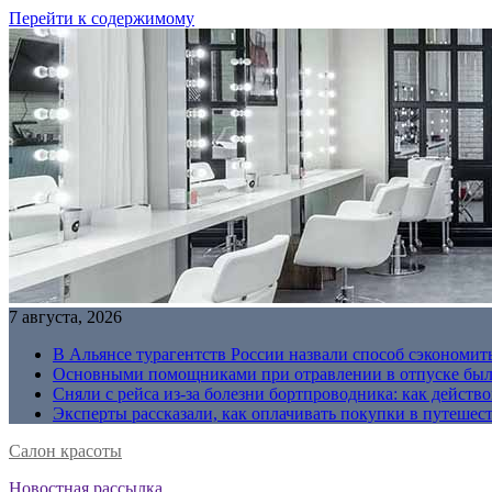
Перейти к содержимому
7 августа, 2026
В Альянсе турагентств России назвали способ сэкономить
Основными помощниками при отравлении в отпуске были
Сняли с рейса из-за болезни бортпроводника: как действо
Эксперты рассказали, как оплачивать покупки в путешес
Салон красоты
Новостная рассылка