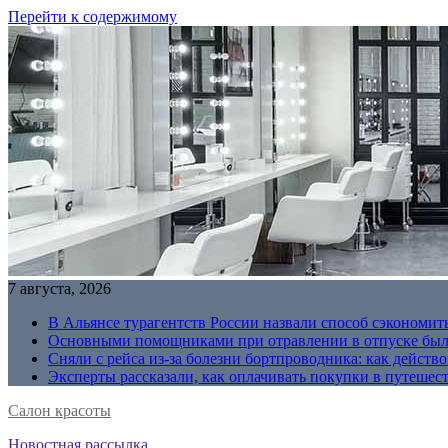
Перейти к содержимому
7 августа, 2026
В Альянсе турагентств России назвали способ сэкономить
Основными помощниками при отравлении в отпуске были
Сняли с рейса из-за болезни бортпроводника: как действо
Эксперты рассказали, как оплачивать покупки в путешес
Салон красоты
Новостная рассылка