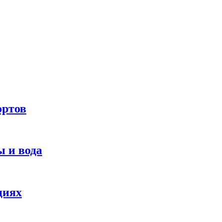
ортов
 и вода
циях