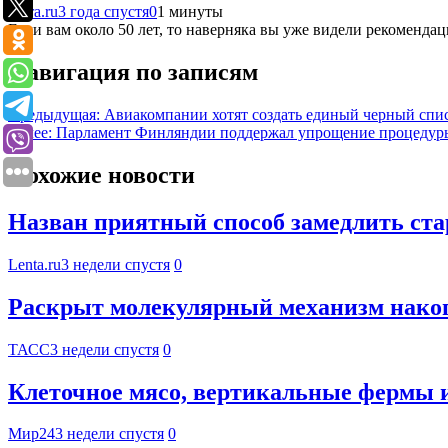
Ferra.ru
3 года спустя
0
1 минуты
Если вам около 50 лет, то наверняка вы уже видели рекомендац
Навигация по записям
Предыдущая:
Авиакомпании хотят создать единый черный спи
Далее:
Парламент Финляндии поддержал упрощение процедуры
Похожие новости
Назван приятный способ замедлить ста
Lenta.ru
3 недели спустя
0
Раскрыт молекулярный механизм накоп
ТАСС
3 недели спустя
0
Клеточное мясо, вертикальные фермы и
Мир24
3 недели спустя
0