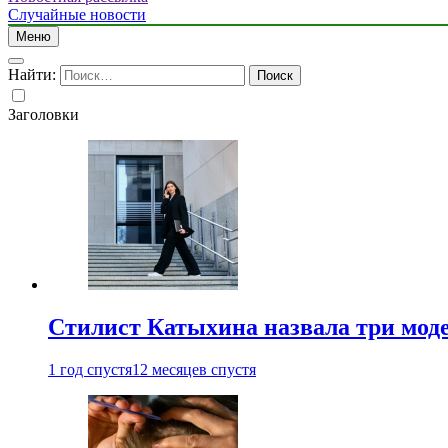
Случайные новости
Меню
Найти:
Заголовки
Стилист Катыхина назвала три моде
1 год спустя
12 месяцев спустя