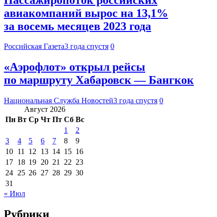
авиакомпаний вырос на 13,1%
за восемь месяцев 2023 года
Российская Газета
3 года спустя
0
«Аэрофлот» открыл рейсы
по маршруту Хабаровск — Бангкок
Национальная Служба Новостей
3 года спустя
0
Август 2026
Пн
Вт
Ср
Чт
Пт
Сб
Вс
1
2
3
4
5
6
7
8
9
10
11
12
13
14
15
16
17
18
19
20
21
22
23
24
25
26
27
28
29
30
31
« Июл
Рубрики