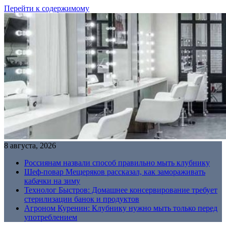
Перейти к содержимому
8 августа, 2026
Россиянам назвали способ правильно мыть клубнику
Шеф-повар Мещеряков рассказал, как замораживать
кабачки на зиму
Технолог Быстров: Домашнее консервирование требует
стерилизации банок и продуктов
Агроном Куренин: Клубнику нужно мыть только перед
употреблением